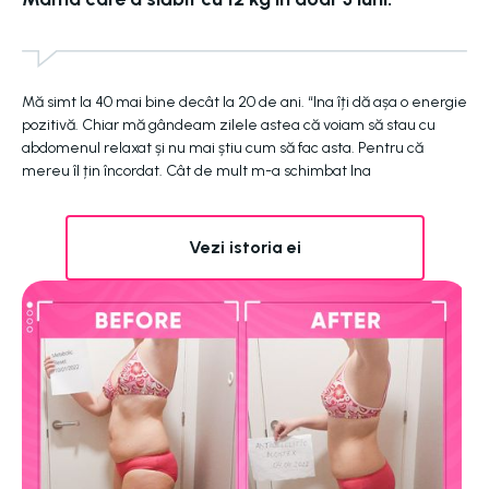
Mă simt la 40 mai bine decât la 20 de ani. “Ina îți dă așa o energie
pozitivă. Chiar mă gândeam zilele astea că voiam să stau cu
abdomenul relaxat și nu mai știu cum să fac asta. Pentru că
mereu îl țin încordat. Cât de mult m-a schimbat Ina
Vezi istoria ei